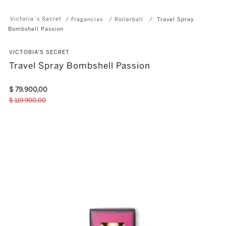
Fragancias
Rollerball
Travel Spray
Bombshell Passion
VICTORIA'S SECRET
Travel Spray Bombshell Passion
$
79
.
900
,
00
$
119
.
900
,
00