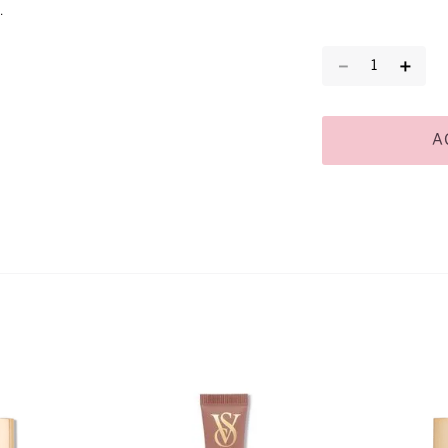
.
－
＋
A