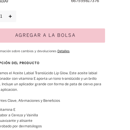
667559817376
0
,
00
＋
AGREGAR A LA BOLSA
rmación sobre cambios y devoluciones
Detalles
PCIÓN DEL PRODUCTO
mos el Aceite Labial Translúcido Lip Glow. Este aceite labial 
onador con vitamina E aporta un tono translúcido y un brillo 
. Incluye un aplicador grande con forma de pata de ciervo para 
 aplicación.
ntes Clave, Afirmaciones y Beneficios
itamina E
abor a Cereza y Vainilla
uavizante y alisante
robado por dermatólogos