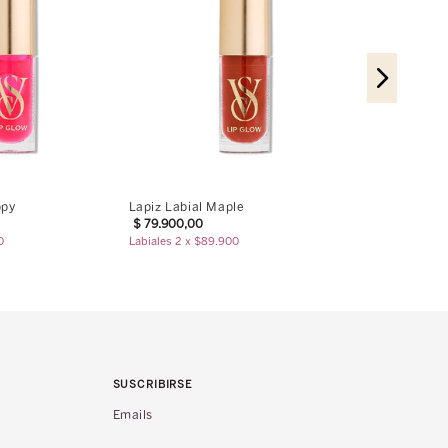
Mascarilla La
$
79
.
900
,
00
ppy
Lapiz Labial Maple
$
79
.
900
,
00
0
Labiales 2 x $89.900
SUSCRIBIRSE
Emails