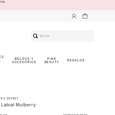
ina.
Buscar
ES
BOLSOS Y
PINK
L
REGALOS
ACCESORIOS
BEAUTY
IA'S SECRET
 Labial Mulberry