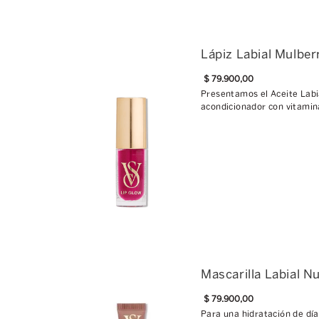
Lápiz Labial Mulber
$
79
.
900
,
00
Presentamos el Aceite Labia
acondicionador con vitamina
Mascarilla Labial N
$
79
.
900
,
00
Para una hidratación de día