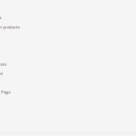
s
el producto
icas
et
o Pago