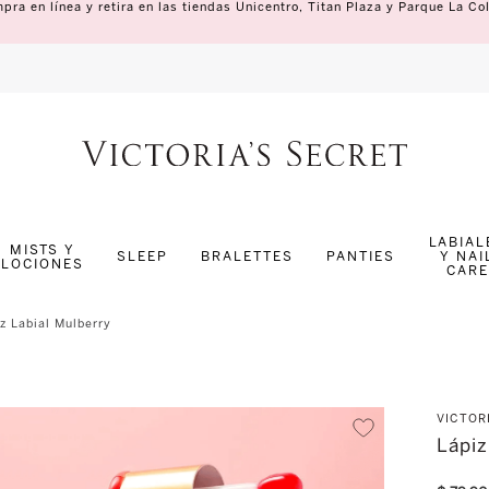
pra en línea y retira en las tiendas Unicentro, Titan Plaza y Parque La Col
TÉRMINOS MÁS BUSCADOS
1
.
splash
LABIAL
MISTS Y
SLEEP
BRALETTES
PANTIES
Y NAI
LOCIONES
2
.
ropa interior
CARE
3
.
pijama
z Labial Mulberry
4
.
bombshell
5
.
coconut
VICTOR
6
.
pure seduction
Lápiz
7
.
velvet petals