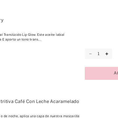
ry
l Translúcido Lip Glow. Este aceite labial
 E aporta un tono trans...
－
＋
A
utritiva Café Con Leche Acaramelado
 o de noche, aplica una capa de nuestra mascarilla