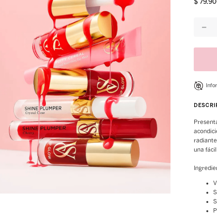
$
79
.
90
8
.
bare vanilla
9
.
bare
－
10
.
mist
Info
DESCRI
Presenta
acondici
radiante
una fácil
Ingredie
V
S
S
P