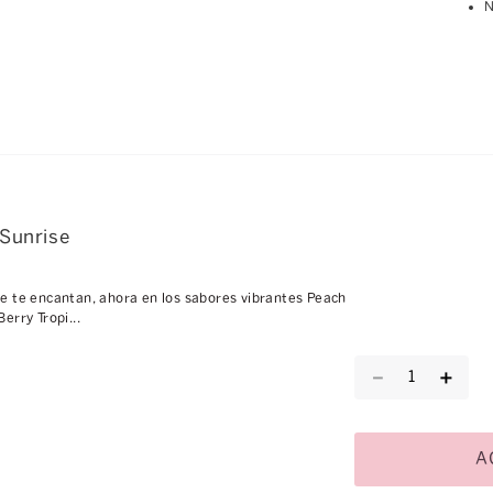
N
 Sunrise
 que te encantan, ahora en los sabores vibrantes Peach
erry Tropi...
－
＋
A