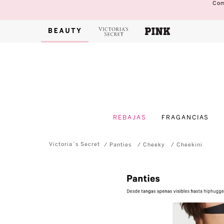
Com
REBAJAS
FRAGANCIAS
Panties
Cheeky
Cheekini