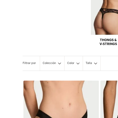
Colección
Color
Talla
INTIMATE APPAREL
Negro
XS
Beige
S
Marfil
M
L
XL