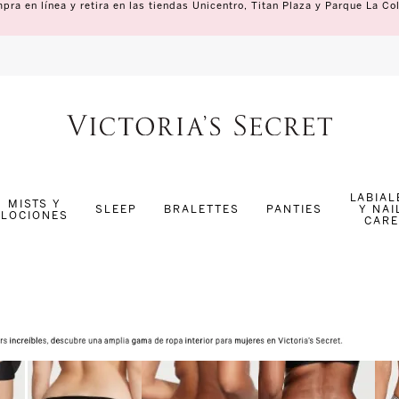
pra en línea y retira en las tiendas Unicentro, Titan Plaza y Parque La Col
TÉRMINOS MÁS BUSCADOS
1
.
splash
LABIAL
MISTS Y
SLEEP
BRALETTES
PANTIES
Y NAI
LOCIONES
2
.
ropa interior
CARE
3
.
pijama
4
.
bombshell
5
.
coconut
6
.
pure seduction
7
.
velvet petals