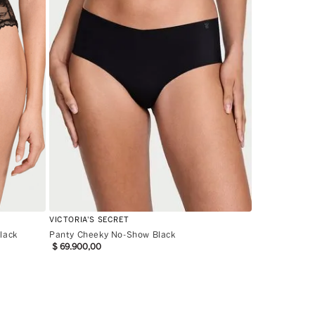
VICTORIA'S SECRET
lack
Panty Cheeky No-Show Black
$
69
.
900
,
00